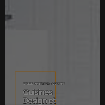
D
E
S
I
G
N
D
'
I
N
T
É
R
I
E
U
R
:
:
M
O
D
E
R
N
E
C
u
i
s
i
n
e
s
D
e
s
i
g
n
e
t