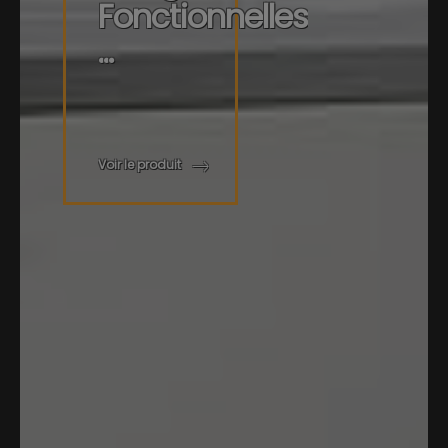
F
o
n
c
t
i
o
n
n
e
l
l
e
s
.
.
.
Voir le produit