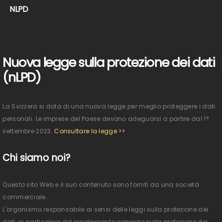
NLPD
Nuova legge sulla protezione dei dati
(nLPD)
La Svizzera si dota di una nuova legge per meglio proteggere i dati
personali. Le imprese del Paese devono adeguarsi a partire dal 1°
settembre 2023.
Consultare la legge >>
Chi siamo noi?
Questo sito Web e il suo contenuto sono forniti da una società
commerciale.
L'organismo responsabile ai sensi delle leggi sulla protezione dei
dati, in particolare del regolamento generale sulla protezione dei