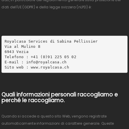
dati dell'UE (GDPR) e della legge svizzera (nLPD) è:
Royalcasa Services di Sabina Pellissier

Via al Mulino 8

6943 Vezia

Telefono : +41 (0)91 225 05 02

E-mail : info@royalcasa.ch

Sito web : www.royalcasa.ch
Quali informazioni personali raccogliamo e
perché le raccogliamo.
Quando si accede a questo sito Web, vengono registrate
automaticamente informazioni di carattere generale. Queste